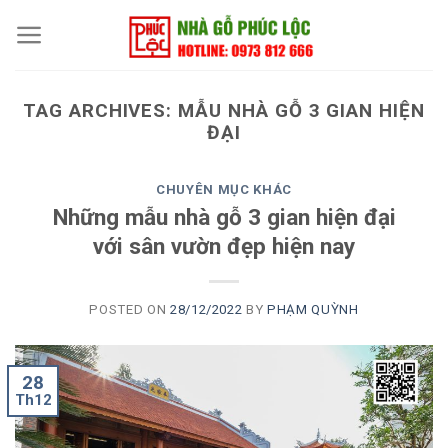
Skip
to
content
TAG ARCHIVES:
MẪU NHÀ GỖ 3 GIAN HIỆN
ĐẠI
CHUYÊN MỤC KHÁC
Những mẫu nhà gỗ 3 gian hiện đại
với sân vườn đẹp hiện nay
POSTED ON
28/12/2022
BY
PHẠM QUỲNH
28
Th12