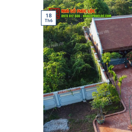
18
Th6