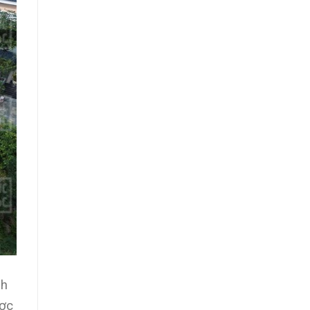
nh
ược