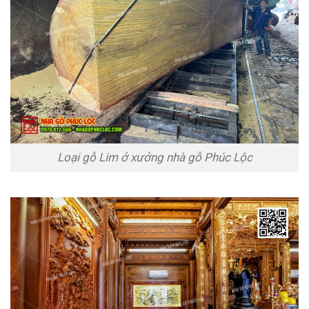
Loại gỗ Lim ở xưởng nhà gỗ Phúc Lộc