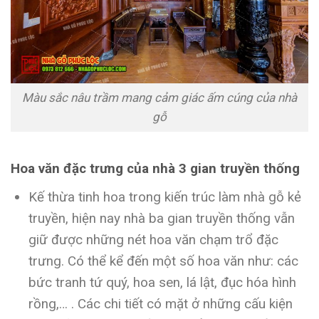
Màu sắc nâu trầm mang cảm giác ấm cúng của nhà
gỗ
Hoa văn đặc trưng của nhà 3 gian truyền thống
Kế thừa tinh hoa trong kiến trúc làm nhà gỗ kẻ
truyền, hiện nay nhà ba gian truyền thống vẫn
giữ được những nét hoa văn chạm trổ đặc
trưng. Có thể kể đến một số hoa văn như: các
bức tranh tứ quý, hoa sen, lá lật, đục hóa hình
rồng,… . Các chi tiết có mặt ở những cấu kiện