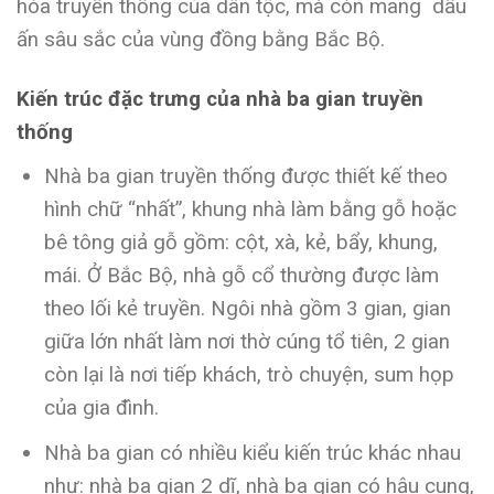
hóa truyền thống của dân tộc, mà còn mang dấu
ấn sâu sắc của vùng đồng bằng Bắc Bộ.
Kiến trúc đặc trưng của nhà ba gian truyền
thống
Nhà ba gian truyền thống được thiết kế theo
hình chữ “nhất”, khung nhà làm bằng gỗ hoặc
bê tông giả gỗ gồm: cột, xà, kẻ, bẩy, khung,
mái. Ở Bắc Bộ, nhà gỗ cổ thường được làm
theo lối kẻ truyền. Ngôi nhà gồm 3 gian, gian
giữa lớn nhất làm nơi thờ cúng tổ tiên, 2 gian
còn lại là nơi tiếp khách, trò chuyện, sum họp
của gia đình.
Nhà ba gian có nhiều kiểu kiến trúc khác nhau
như: nhà ba gian 2 dĩ, nhà ba gian có hậu cung,