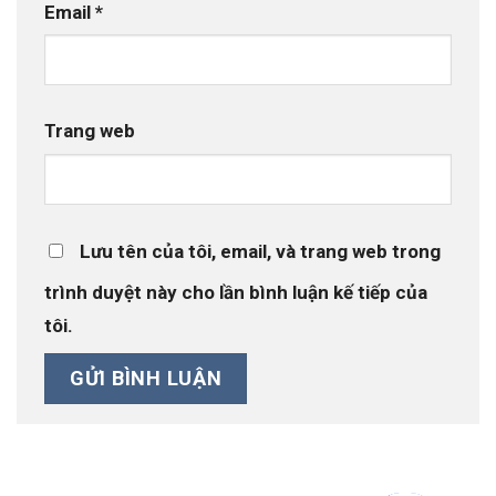
Email
*
Trang web
Lưu tên của tôi, email, và trang web trong
trình duyệt này cho lần bình luận kế tiếp của
tôi.