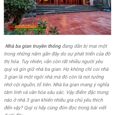
Nhà ba gian truyền thống
đang dần bị mai một
trong những năm gần đây do sự phát triển của đô
thị hóa. Tuy nhiên, vẫn còn rất nhiều người yêu
quý và gìn giữ nhà ba gian. Họ không chỉ coi nhà
3 gian là một ngôi nhà mà đó còn là nơi tưởng
nhớ cội nguồn, tổ tiên. Nhà ba gian mang ý nghĩa
tâm linh và văn hóa sâu sắc. Vậy điểm đặc trưng
nào ở nhà 3 gian khiến nhiều gia chủ yêu thích
đến vậy? Quý vị hãy cùng đón đọc trong bài viết