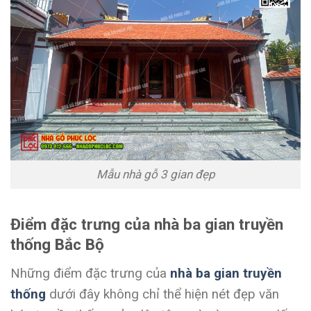
Mẫu nhà gỗ 3 gian đẹp
Điểm đặc trưng của nhà ba gian truyền
thống Bắc Bộ
Những điểm đặc trưng của
nhà ba gian truyền
thống
dưới đây không chỉ thể hiện nét đẹp văn