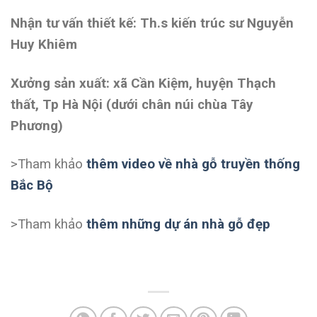
Nhận tư vấn thiết kế: Th.s kiến trúc sư Nguyễn
Huy Khiêm
Xưởng sản xuất: xã Cần Kiệm, huyện Thạch
thất, Tp Hà Nội (dưới chân núi chùa Tây
Phương)
>Tham khảo
thêm video về nhà gỗ truyền thống
Bắc Bộ
>Tham khảo
thêm những dự án nhà gỗ đẹp