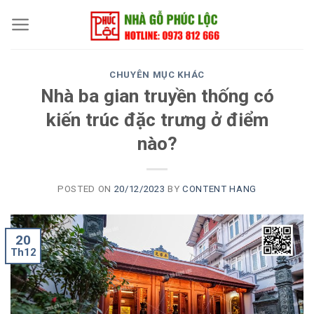
Skip
to
content
CHUYÊN MỤC KHÁC
Nhà ba gian truyền thống có
kiến trúc đặc trưng ở điểm
nào?
POSTED ON
20/12/2023
BY
CONTENT HANG
20
Th12