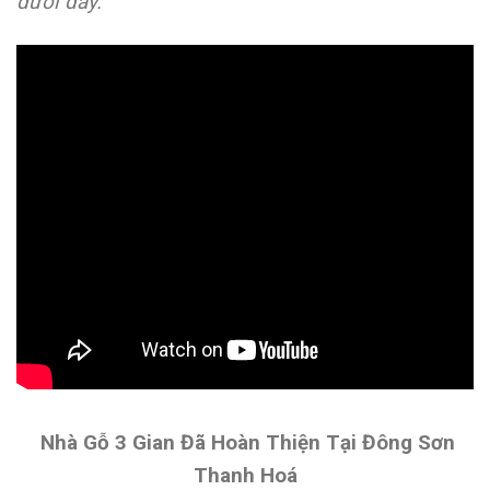
dưới đây.
Nhà Gỗ 3 Gian Đã Hoàn Thiện Tại Đông Sơn
Thanh Hoá