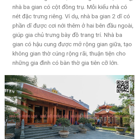
nhà ba gian có cột đồng trụ. Mỗi kiểu nhà có
nét đặc trưng riêng. Ví dụ, nhà ba gian 2 dĩ có
phần dĩ được cơi nới thêm ở hai bên đầu ngoài,
giúp gia chủ trưng bày đồ trang trí. Nhà ba
gian có hậu cung được mở rộng gian giữa, tạo
không gian thờ cúng rộng rãi, thuận tiện cho
những gia đình có bàn thờ gia tiên cỡ lớn.