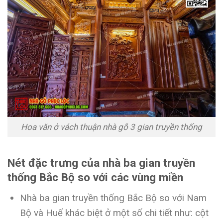
Hoa văn ở vách thuận nhà gỗ 3 gian truyền thống
Nét đặc trưng của nhà ba gian truyền
thống Bắc Bộ so với các vùng miền
Nhà ba gian truyền thống Bắc Bộ so với Nam
Bộ và Huế khác biệt ở một số chi tiết như: cột