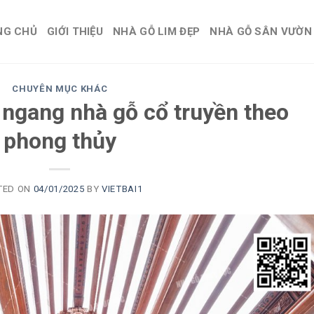
NG CHỦ
GIỚI THIỆU
NHÀ GỖ LIM ĐẸP
NHÀ GỖ SÂN VƯỜN
CHUYÊN MỤC KHÁC
 ngang nhà gỗ cổ truyền theo
phong thủy
TED ON
04/01/2025
BY
VIETBAI1