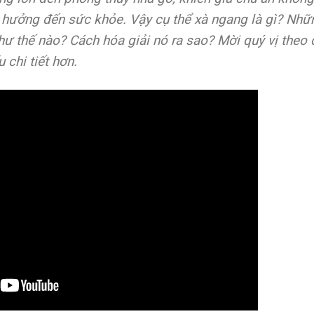
h hưởng đến sức khỏe. Vậy cụ thể xà ngang là gì? Nhữ
ư thế nào? Cách hóa giải nó ra sao? Mời quý vị theo 
 chi tiết hơn.