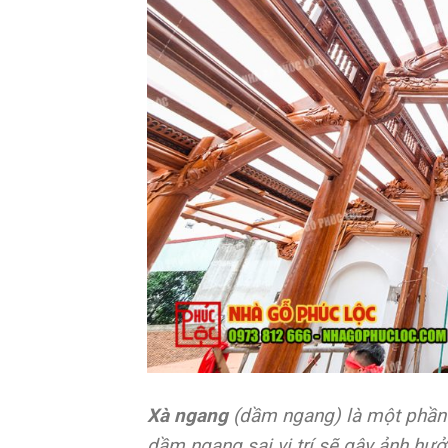
Xà ngang
(dầm ngang) là một phần 
dầm ngang sai vị trí sẽ gây ảnh hư