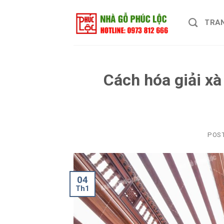
Skip
to
TRA
content
Cách hóa giải xà
POS
04
Th1