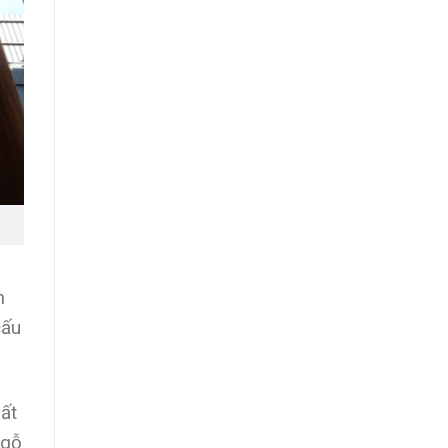
h
cấu
rất
 gỗ