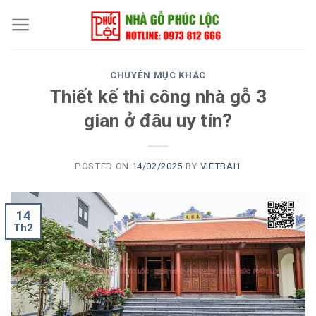
Skip
to
content
CHUYÊN MỤC KHÁC
Thiết kế thi công nhà gỗ 3
gian ở đâu uy tín?
POSTED ON
14/02/2025
BY
VIETBAI1
14
Th2