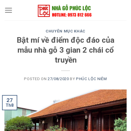
Skip
to
content
CHUYÊN MỤC KHÁC
Bật mí về điểm độc đáo của
mẫu nhà gỗ 3 gian 2 chái cổ
truyền
POSTED ON
27/08/2020
BY
PHÚC LỘC NIÊM
27
Th8