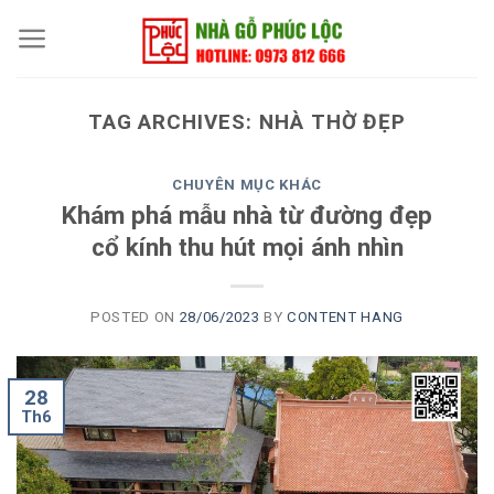
Skip
to
content
TAG ARCHIVES:
NHÀ THỜ ĐẸP
CHUYÊN MỤC KHÁC
Khám phá mẫu nhà từ đường đẹp
cổ kính thu hút mọi ánh nhìn
POSTED ON
28/06/2023
BY
CONTENT HANG
28
Th6