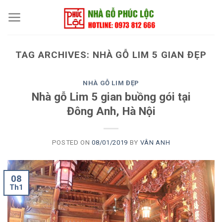
Skip
to
content
TAG ARCHIVES:
NHÀ GỖ LIM 5 GIAN ĐẸP
NHÀ GỖ LIM ĐẸP
Nhà gỗ Lim 5 gian buồng gói tại
Đông Anh, Hà Nội
POSTED ON
08/01/2019
BY
VÂN ANH
08
Th1