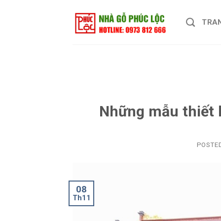
Skip
to
TRA
content
Những mẫu thiết k
POSTE
08
Th11