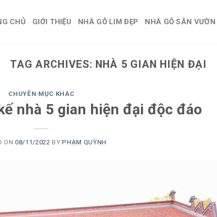
NG CHỦ
GIỚI THIỆU
NHÀ GỖ LIM ĐẸP
NHÀ GỖ SÂN VƯỜN
TAG ARCHIVES:
NHÀ 5 GIAN HIỆN ĐẠI
CHUYÊN MỤC KHÁC
ế nhà 5 gian hiện đại độc đáo
D ON
08/11/2022
BY
PHẠM QUỲNH