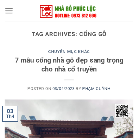
Skip
to
content
TAG ARCHIVES:
CỔNG GỖ
CHUYÊN MỤC KHÁC
7 mẫu cổng nhà gỗ đẹp sang trọng
cho nhà cổ truyền
POSTED ON
03/04/2023
BY
PHẠM QUỲNH
03
Th4