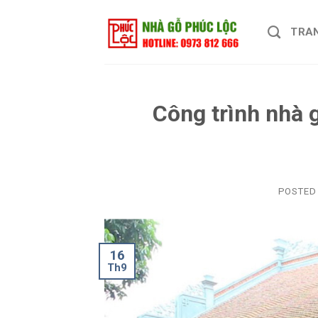
Skip
to
TRA
content
Công trình nhà g
POSTED
16
Th9