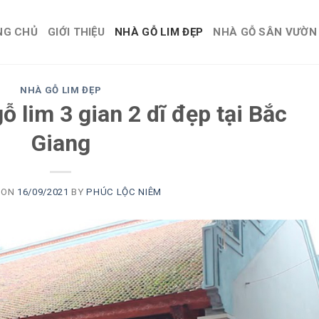
NG CHỦ
GIỚI THIỆU
NHÀ GỖ LIM ĐẸP
NHÀ GỖ SÂN VƯỜN
NHÀ GỖ LIM ĐẸP
ỗ lim 3 gian 2 dĩ đẹp tại Bắc
Giang
 ON
16/09/2021
BY
PHÚC LỘC NIÊM