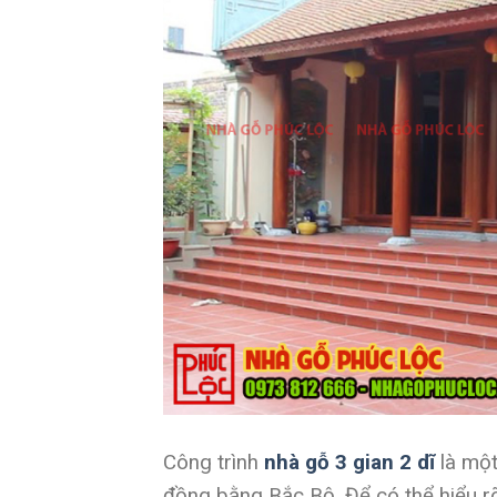
Công trình
nhà gỗ 3 gian 2 dĩ
là một
đồng bằng Bắc Bộ. Để có thể hiểu rõ 