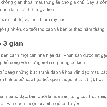
hông gian thoải mái, thư giãn cho gia chủ. Đây là cô
dành làm nơi thờ tự gia tiên.
hạm tinh tế, với tính thẩm mỹ cao.
ỗ tự nhiên, có tuổi thọ cao và bền bỉ theo năm tháng.
ỗ 3 gian
bên cạnh một căn nhà hiện đại. Phần sân được lát gạ
g thủ công với những nét rêu phong cổ kính.
trí bằng những bức tranh đắp vẽ hoa văn đẹp mắt. Cá
 tinh tế bởi các họa tiết quen thuộc như: lát lật, hoa
m pano đặc, bên dưới là hoa sen, tùng cúc trúc mai,
hoa văn quen thuộc của nhà gỗ cổ truyền.