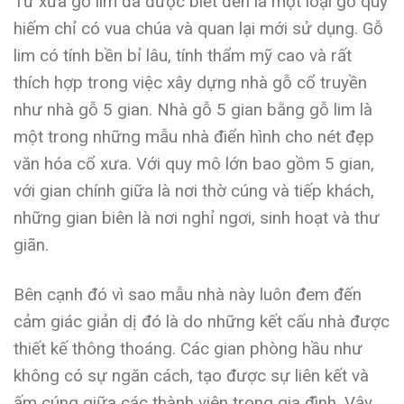
Từ xưa gỗ lim đã được biết đến là một loại gỗ quý
hiếm chỉ có vua chúa và quan lại mới sử dụng. Gỗ
lim có tính bền bỉ lâu, tính thẩm mỹ cao và rất
thích hợp trong việc xây dựng nhà gỗ cổ truyền
như nhà gỗ 5 gian. Nhà gỗ 5 gian bằng gỗ lim là
một trong những mẫu nhà điển hình cho nét đẹp
văn hóa cổ xưa. Với quy mô lớn bao gồm 5 gian,
với gian chính giữa là nơi thờ cúng và tiếp khách,
những gian biên là nơi nghỉ ngơi, sinh hoạt và thư
giãn.
Bên cạnh đó vì sao mẫu nhà này luôn đem đến
cảm giác giản dị đó là do những kết cấu nhà được
thiết kế thông thoáng. Các gian phòng hầu như
không có sự ngăn cách, tạo được sự liên kết và
ấm cúng giữa các thành viên trong gia đình. Vậy