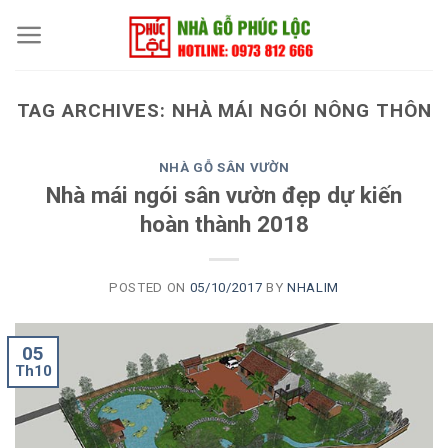
Skip
to
content
TAG ARCHIVES:
NHÀ MÁI NGÓI NÔNG THÔN
NHÀ GỖ SÂN VƯỜN
Nhà mái ngói sân vườn đẹp dự kiến
hoàn thành 2018
POSTED ON
05/10/2017
BY
NHALIM
05
Th10