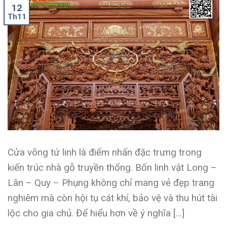
12
Th11
Cửa võng tứ linh là điểm nhấn đặc trưng trong
kiến trúc nhà gỗ truyền thống. Bốn linh vật Long –
Lân – Quy – Phụng không chỉ mang vẻ đẹp trang
nghiêm mà còn hội tụ cát khí, bảo vệ và thu hút tài
lộc cho gia chủ. Để hiểu hơn về ý nghĩa […]