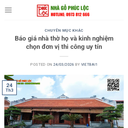
Skip
to
content
CHUYÊN MỤC KHÁC
Báo giá nhà thờ họ và kinh nghiệm
chọn đơn vị thi công uy tín
POSTED ON
24/03/2026
BY
VIETBAI1
24
Th3