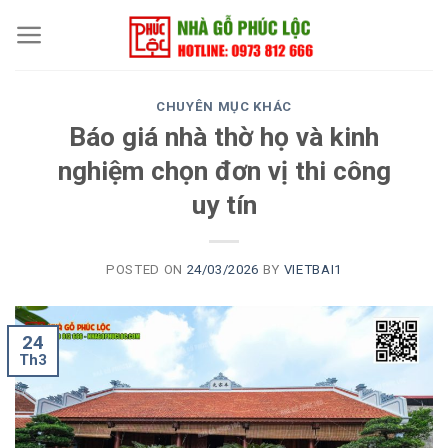
Skip
to
content
CHUYÊN MỤC KHÁC
Báo giá nhà thờ họ và kinh
nghiệm chọn đơn vị thi công
uy tín
POSTED ON
24/03/2026
BY
VIETBAI1
24
Th3